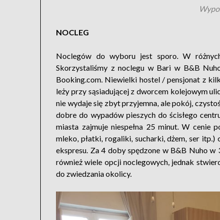
Wypoż
NOCLEG
Noclegów do wyboru jest sporo. W różnych 
Skorzystaliśmy z noclegu w Bari w B&B Nuho
Booking.com. Niewielki hostel / pensjonat z k
leży przy sąsiadującej z dworcem kolejowym ulic
nie wydaje się zbyt przyjemna, ale pokój, czysto
dobre do wypadów pieszych do ścisłego centr
miasta zajmuje niespełna 25 minut. W cenie p
mleko, płatki, rogaliki, sucharki, dżem, ser it
ekspresu. Za 4 doby spędzone w B&B Nuho w 
również wiele opcji noclegowych, jednak stwier
do zwiedzania okolicy.