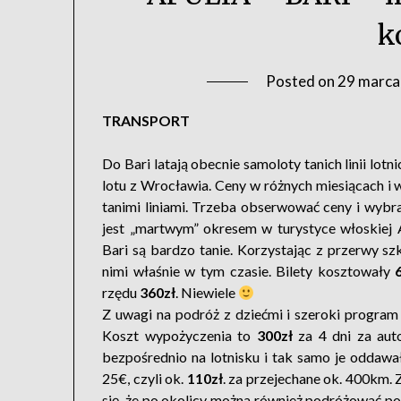
k
Posted on
29 marca
TRANSPORT
Do Bari latają obecnie samoloty tanich linii lot
lotu z Wrocławia. Ceny w różnych miesiącach i w
tanimi liniami. Trzeba obserwować ceny i wybra
jest „martwym” okresem w turystyce włoskiej A
Bari są bardzo tanie. Korzystając z przerwy szk
nimi właśnie w tym czasie. Bilety kosztowały
rzędu
360zł
. Niewiele
Z uwagi na podróż z dziećmi i szeroki progr
Koszt wypożyczenia to
300zł
za 4 dni za aut
bezpośrednio na lotnisku i tak samo je oddaw
25€, czyli ok.
110zł
. za przejechane ok. 400km.
się, że po okolicy można również podróżować poc