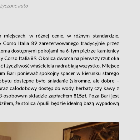
yczone auto
miejscach, w różnej cenie, w różnym standardzie.
 Corso Italia 89 zarezerwowanego tradycyjnie przez
ilkoma dostępnymi pokojami na 6-tym piętrze kamienicy
y Corso Italia 89. Okolica dworca na pierwszy rzut oka
ść i życzliwość właściciela nadrabiają wszystko. Miejsce
um Bari ponieważ spokojny spacer w kierunku starego
obytu dostępne było śniadanie (skromne, ale dobre –
p.) oraz całodobowy dostęp do wody, herbaty czy kawy z
3-osobowym składzie zapłaciłem
815zł
. Poza Bari jest
dziłem, że stolica Apulii będzie idealną bazą wypadową