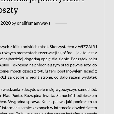
oszty
 2020
by
onelifemanyways
niczych z kilku polskich miast. Skorzystałem z WIZZAIR i
 różnych momentach rezerwacji są różne – jak to jest z
ć najbardziej dogodną opcję dla siebie. Początek roku
pulii i okresem najchłodniejszym stąd pewnie loty do
olnej moich dzieci z tytułu ferii postanowiłem lecieć z
60zł
za osobę w jedną stronę, co dało razem wydatek
am zwiedzania zdecydowałem się wypożyczyć samochód.
o Fiat Punto. Rozsądna kwota. Samochód odbierałem
ałem. Wygodna sprawa. Koszt paliwa jaki poniosłem to
 Z informacji zamieszczonych w internecie dowiedziałem
iągiem. Za kilka euro w jedną stronę jesteśmy w stanie