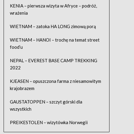
KENIA – pierwsza wizyta w Afryce – podróż,
wrażenia
WIETNAM – zatoka HA LONG zimową porą
WIETNAM – HANOI – trochę na temat street
food’u
NEPAL – EVEREST BASE CAMP TREKKING
2022
KJEASEN – opuszczona farma z niesamowitym
krajobrazem
GAUSTATOPPEN – szczyt górski dla
wszystkich
PREIKESTOLEN – wizytówka Norwegii