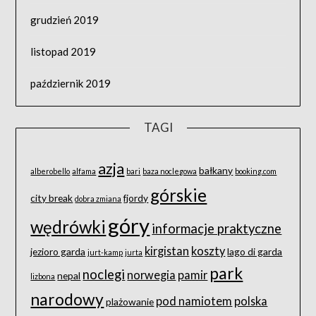
grudzień 2019
listopad 2019
październik 2019
TAGI
azja
bałkany
alberobello
alfama
bari
baza noclegowa
booking.com
górskie
city break
fjordy
dobra zmiana
góry
wędrówki
informacje praktyczne
kirgistan
koszty
jezioro garda
lago di garda
jurt-kamp
jurta
park
noclegi
norwegia
pamir
nepal
lizbona
narodowy
pod namiotem
polska
plażowanie