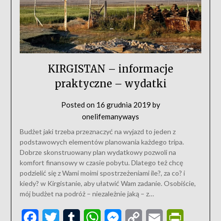
KIRGISTAN – informacje
praktyczne – wydatki
Posted on
16 grudnia 2019
by
onelifemanyways
Budżet jaki trzeba przeznaczyć na wyjazd to jeden z
podstawowych elementów planowania każdego tripa.
Dobrze skonstruowany plan wydatkowy pozwoli na
komfort finansowy w czasie pobytu. Dlatego też chcę
podzielić się z Wami moimi spostrzeżeniami ile?, za co? i
kiedy? w Kirgistanie, aby ułatwić Wam zadanie. Osobiście,
mój budżet na podróż – niezależnie jaką – z…
Facebook
Twitter
Tumblr
WhatsApp
Messenger
Copy
Email
PrintFriend