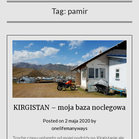
Tag:
pamir
KIRGISTAN – moja baza noclegowa
Posted on
2 maja 2020
by
onelifemanyways
Trochę czasu upłynęło od mojej podróży po Kirgistanie ale