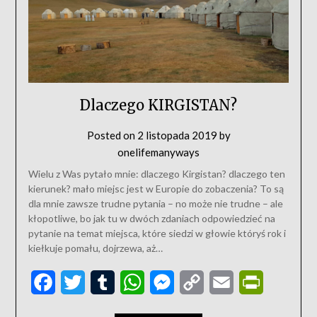
Dlaczego KIRGISTAN?
Posted on
2 listopada 2019
by
onelifemanyways
Wielu z Was pytało mnie: dlaczego Kirgistan? dlaczego ten
kierunek? mało miejsc jest w Europie do zobaczenia? To są
dla mnie zawsze trudne pytania – no może nie trudne – ale
kłopotliwe, bo jak tu w dwóch zdaniach odpowiedzieć na
pytanie na temat miejsca, które siedzi w głowie któryś rok i
kiełkuje pomału, dojrzewa, aż…
Facebook
Twitter
Tumblr
WhatsApp
Messenger
Copy
Email
PrintFriend
Link