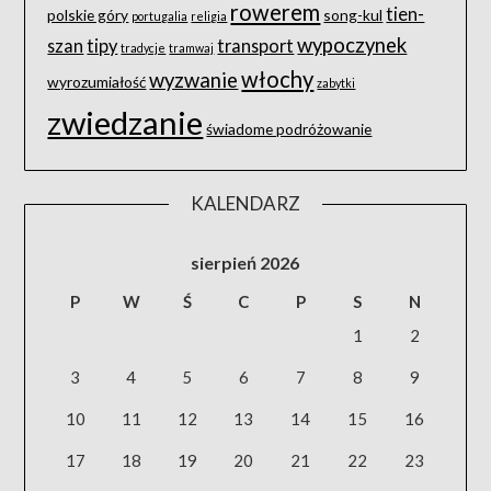
rowerem
tien-
polskie góry
song-kul
portugalia
religia
wypoczynek
szan
tipy
transport
tradycje
tramwaj
włochy
wyzwanie
wyrozumiałość
zabytki
zwiedzanie
świadome podróżowanie
KALENDARZ
sierpień 2026
P
W
Ś
C
P
S
N
1
2
3
4
5
6
7
8
9
10
11
12
13
14
15
16
17
18
19
20
21
22
23