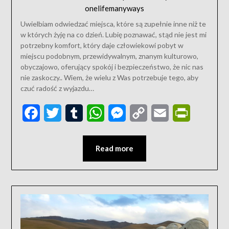
onelifemanyways
Uwielbiam odwiedzać miejsca, które są zupełnie inne niż te
w których żyję na co dzień. Lubię poznawać, stąd nie jest mi
potrzebny komfort, który daje człowiekowi pobyt w
miejscu podobnym, przewidywalnym, znanym kulturowo,
obyczajowo, oferujący spokój i bezpieczeństwo, że nic nas
nie zaskoczy.. Wiem, że wielu z Was potrzebuje tego, aby
czuć radość z wyjazdu…
Facebook
Twitter
Tumblr
WhatsApp
Messenger
Copy
Email
PrintFriend
Link
Read more