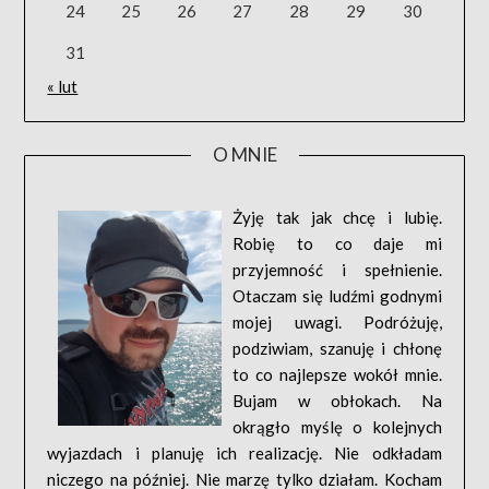
24
25
26
27
28
29
30
31
« lut
O MNIE
Żyję tak jak chcę i lubię.
Robię to co daje mi
przyjemność i spełnienie.
Otaczam się ludźmi godnymi
mojej uwagi. Podróżuję,
podziwiam, szanuję i chłonę
to co najlepsze wokół mnie.
Bujam w obłokach. Na
okrągło myślę o kolejnych
wyjazdach i planuję ich realizację. Nie odkładam
niczego na później. Nie marzę tylko działam. Kocham