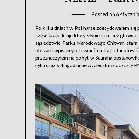
Posted on
6 styczni
Po kilku dniach w Pokharze zdecydowałem się p
część kraju, kraju który słynie przecież główn
sąsiedztwie Parku Narodowego Chitwan stała
obszaru wpisanego również na listę obiektów 
przeznaczyłem na pobyt w Sauraha postanowił
ręku oraz kilkugodzinne wycieczki na obszary P