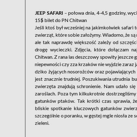
JEEP SAFARI
– połowa dnia, 4-4,5 godziny, wyc
15$ bilet do PN Chitwan
Jeśli ktoś był wcześniej na jakimkolwiek safari 
zwierząt, które sobie założymy. Wiadomo, że są 
ale tak naprawdę większość zależy od szczęśc
drogę wycieczki. Zdjęcia, które dołączam n
Chitwan. Z rana las deszczowy spowity jeszcze g
niepewności czy zza krzaków nie wyjdzie zaraz j
dziko żyjących nosorożców oraz pojawiających 
jest znacznie trudniej. Poszukiwania utrudnia bu
zwierzęta znajdują schronienie. Nam udało si
zaroślach. Poza tym kilkukrotnie dostrzegliśmy 
gatunków ptaków. Tak krótki czas sprawia, że
bliskie spotkanie kluczowych gatunków zwierz
szczególnie o poranku, w gęstej mgle niosła ze 
zieleni.