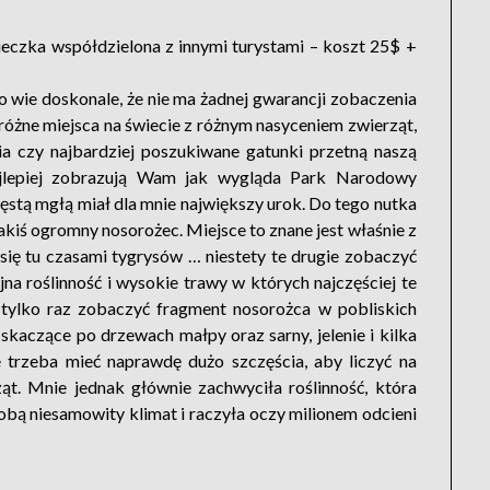
ieczka współdzielona z innymi turystami – koszt 25$ +
to wie doskonale, że nie ma żadnej gwarancji zobaczenia
różne miejsca na świecie z różnym nasyceniem zwierząt,
ia czy najbardziej poszukiwane gatunki przetną naszą
ajlepiej zobrazują Wam jak wygląda Park Narodowy
ęstą mgłą miał dla mnie największy urok. Do tego nutka
akiś ogromny nosorożec. Miejsce to znane jest właśnie z
się tu czasami tygrysów … niestety te drugie zobaczyć
jna roślinność i wysokie trawy w których najczęściej te
ę tylko raz zobaczyć fragment nosorożca w pobliskich
skaczące po drzewach małpy oraz sarny, jelenie i kilka
 trzeba mieć naprawdę dużo szczęścia, aby liczyć na
ąt. Mnie jednak głównie zachwyciła roślinność, która
sobą niesamowity klimat i raczyła oczy milionem odcieni