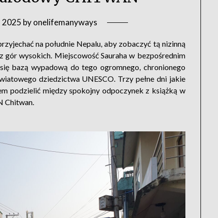
a 2025
by
onelifemanyways
rzyjechać na południe Nepalu, aby zobaczyć tą nizinną
ie z gór wysokich. Miejscowość Sauraha w bezpośrednim
 się bazą wypadową do tego ogromnego, chronionego
światowego dziedzictwa UNESCO. Trzy pełne dni jakie
em podzielić między spokojny odpoczynek z książką w
N Chitwan.