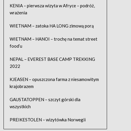
KENIA – pierwsza wizyta w Afryce – podróż,
wrażenia
WIETNAM – zatoka HA LONG zimową porą
WIETNAM – HANOI – trochę na temat street
food’u
NEPAL – EVEREST BASE CAMP TREKKING
2022
KJEASEN – opuszczona farma z niesamowitym
krajobrazem
GAUSTATOPPEN – szczyt górski dla
wszystkich
PREIKESTOLEN – wizytówka Norwegii