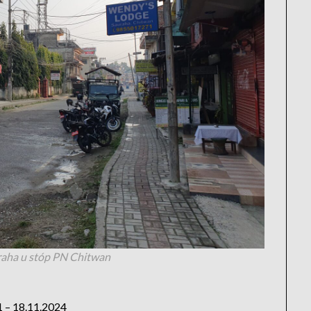
raha u stóp PN Chitwan
1 – 18.11.2024