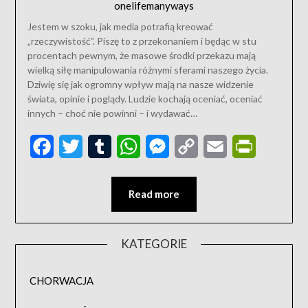
onelifemanyways
Jestem w szoku, jak media potrafią kreować
„rzeczywistość”. Piszę to z przekonaniem i będąc w stu
procentach pewnym, że masowe środki przekazu mają
wielką siłę manipulowania różnymi sferami naszego życia.
Dziwię się jak ogromny wpływ mają na nasze widzenie
świata, opinie i poglądy. Ludzie kochają oceniać, oceniać
innych – choć nie powinni – i wydawać…
Facebook
Twitter
Tumblr
WhatsApp
Messenger
Copy
Email
PrintFriend
Link
Read more
KATEGORIE
CHORWACJA