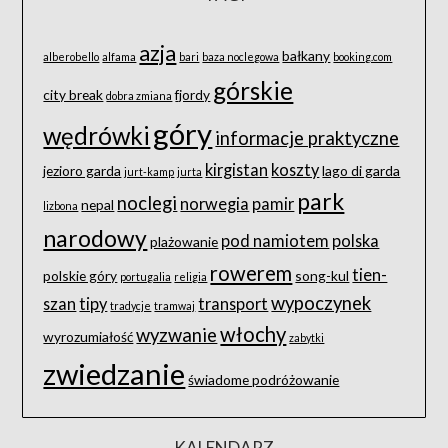
azja
bałkany
alberobello
alfama
bari
baza noclegowa
booking.com
górskie
city break
fjordy
dobra zmiana
góry
wędrówki
informacje praktyczne
kirgistan
koszty
jezioro garda
lago di garda
jurt-kamp
jurta
park
noclegi
norwegia
pamir
nepal
lizbona
narodowy
pod namiotem
polska
plażowanie
rowerem
tien-
polskie góry
song-kul
portugalia
religia
wypoczynek
szan
tipy
transport
tradycje
tramwaj
włochy
wyzwanie
wyrozumiałość
zabytki
zwiedzanie
świadome podróżowanie
KALENDARZ