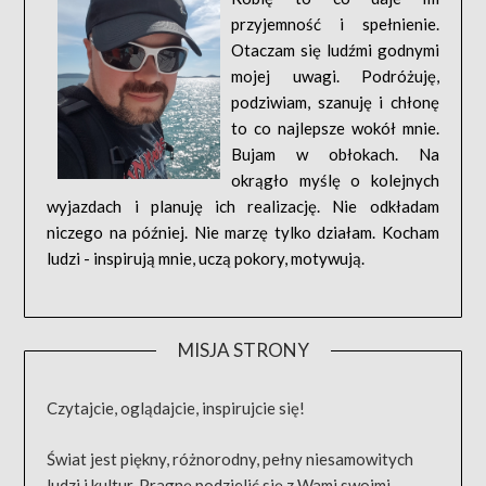
przyjemność i spełnienie.
Otaczam się ludźmi godnymi
mojej uwagi. Podróżuję,
podziwiam, szanuję i chłonę
to co najlepsze wokół mnie.
Bujam w obłokach. Na
okrągło myślę o kolejnych
wyjazdach i planuję ich realizację. Nie odkładam
niczego na później. Nie marzę tylko działam. Kocham
ludzi - inspirują mnie, uczą pokory, motywują.
MISJA STRONY
Czytajcie, oglądajcie, inspirujcie się!
Świat jest piękny, różnorodny, pełny niesamowitych
ludzi i kultur. Pragnę podzielić się z Wami swoimi