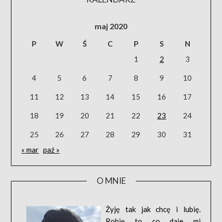
maj 2020
P
W
Ś
C
P
S
N
1
2
3
4
5
6
7
8
9
10
11
12
13
14
15
16
17
18
19
20
21
22
23
24
25
26
27
28
29
30
31
« mar
paź »
O MNIE
Żyję tak jak chcę i lubię.
Robię to co daje mi