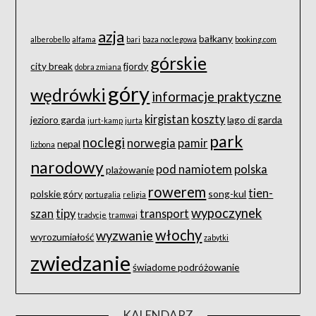
azja
bałkany
alberobello
alfama
bari
baza noclegowa
booking.com
górskie
city break
fjordy
dobra zmiana
góry
wędrówki
informacje praktyczne
kirgistan
koszty
jezioro garda
lago di garda
jurt-kamp
jurta
park
noclegi
norwegia
pamir
nepal
lizbona
narodowy
pod namiotem
polska
plażowanie
rowerem
tien-
polskie góry
song-kul
portugalia
religia
wypoczynek
szan
tipy
transport
tradycje
tramwaj
włochy
wyzwanie
wyrozumiałość
zabytki
zwiedzanie
świadome podróżowanie
KALENDARZ