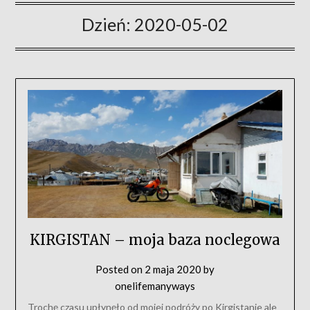
Dzień:
2020-05-02
KIRGISTAN – moja baza noclegowa
Posted on
2 maja 2020
by
onelifemanyways
Trochę czasu upłynęło od mojej podróży po Kirgistanie ale