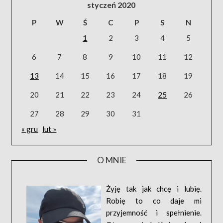
styczeń 2020
P
W
Ś
C
P
S
N
1
2
3
4
5
6
7
8
9
10
11
12
13
14
15
16
17
18
19
20
21
22
23
24
25
26
27
28
29
30
31
« gru
lut »
O MNIE
Żyję tak jak chcę i lubię.
Robię to co daje mi
przyjemność i spełnienie.