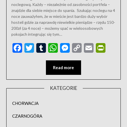
noclegową. Każdy – niezależnie od zasobności portfela –
znajdzie dla siebie miejsce do spania. Szukając noclegu na 4
noce zauważyłem, że w mieście jest bardzo duży wybór
hosteli gdzie za naprawdę niewielkie pieniądze – rzędu 150-
200zł (za 4 noce) – możemy spać w wieloosobowych
pokojach integrując się tym…
Facebook
Twitter
Tumblr
WhatsApp
Messenger
Copy
Email
PrintFriend
Link
Read more
KATEGORIE
CHORWACJA
CZARNOGÓRA