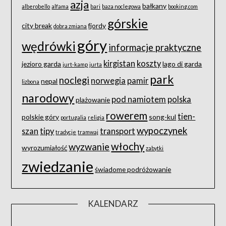
azja
bałkany
alberobello
alfama
bari
baza noclegowa
booking.com
górskie
city break
fjordy
dobra zmiana
góry
wędrówki
informacje praktyczne
kirgistan
koszty
jezioro garda
lago di garda
jurt-kamp
jurta
park
noclegi
norwegia
pamir
nepal
lizbona
narodowy
pod namiotem
polska
plażowanie
rowerem
tien-
polskie góry
song-kul
portugalia
religia
wypoczynek
szan
tipy
transport
tradycje
tramwaj
włochy
wyzwanie
wyrozumiałość
zabytki
zwiedzanie
świadome podróżowanie
KALENDARZ